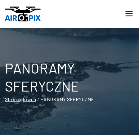
Zdjęcia i filmy z
AIRPIX
drona, Toruń
PANORAMY
SFERYCZNE
Strona główna
PANORAMY SFERYCZNE