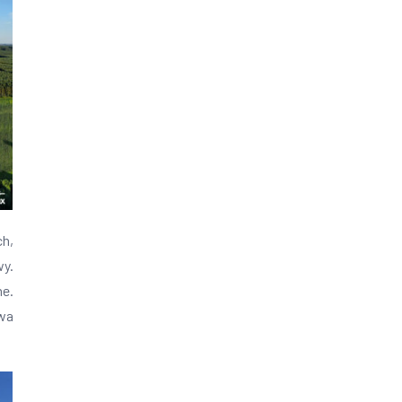
h,
wy.
e.
wa