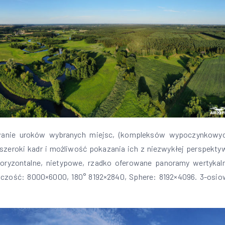
anie uroków wybranych miejsc, (kompleksów wypoczynkowyc
o szeroki kadr i możliwość pokazania ich z niezwykłej perspekty
oryzontalne, nietypowe, rzadko oferowane panoramy wertykaln
czość: 8000×6000, 180° 8192×2840, Sphere: 8192×4096. 3-osio